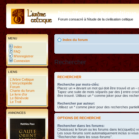
http://forum.arbre-celtiqu
Forum consacré à l'étude de la civilisation celtique
MENU
Index du forum
Index
FAQ
M’enregistrer
Rechercher
Connexion
LIENS
RECHERCHER
L'Arbre Celtique
L'encyclopédie
Recherche par mots-clés:
Forum
Placez un
+
devant un mot qui doit être trouvé et un
-
d
Charte du forum
Tapez une suite de mots séparés par des
|
entre croc
Le livre d'or
être trouvé. Utilisez un * comme joker pour des recher
Le Bénévole
Le Troll
Rechercher par auteur:
Utilisez un * comme joker pour des recherches partiell
ANNONCES
OPTIONS DE RECHERCHE
Rechercher dans les forums:
Choisissez le forum ou les forums dans le(s)quel(s) v
Les sous-forums sont automatiquement inclus si vous 
“Rechercher dans les sous-forums”.