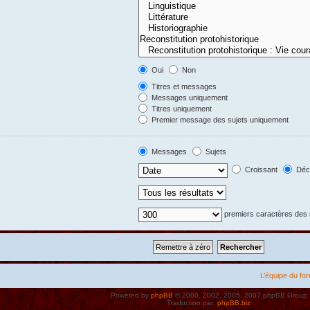
Oui
Non
Titres et messages
Messages uniquement
Titres uniquement
Premier message des sujets uniquement
Messages
Sujets
Croissant
Décr
premiers caractères de
L’équipe du fo
Powered by
phpBB
© 2000, 2002, 2005, 2007 phpBB Group
Traduction par:
phpBB.biz