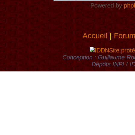
Powered by
php
Accueil
|
Foru
Site proté
Conception : Guillaume Rou
Dèpôts INPI / 