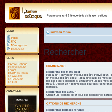
http://forum.arbre-celtiqu
Forum consacré à l'étude de la civilisation celtique
MENU
Index du forum
Index
FAQ
M’enregistrer
Rechercher
Connexion
LIENS
L'Arbre Celtique
RECHERCHER
L'encyclopédie
Forum
Recherche par mots-clés:
Charte du forum
Placez un
+
devant un mot qui doit être trouvé et un
-
d
Le livre d'or
un mot qui doit être exclu. Tapez une suite de mots s
Le Bénévole
par des
|
entre crochets si uniquement un des mots doi
Le Troll
trouvé. Utilisez un * comme joker pour des recherche
partielles.
ANNONCES
Rechercher par auteur:
Utilisez un * comme joker pour des recherches partiell
OPTIONS DE RECHERCHE
Rechercher dans les forums: