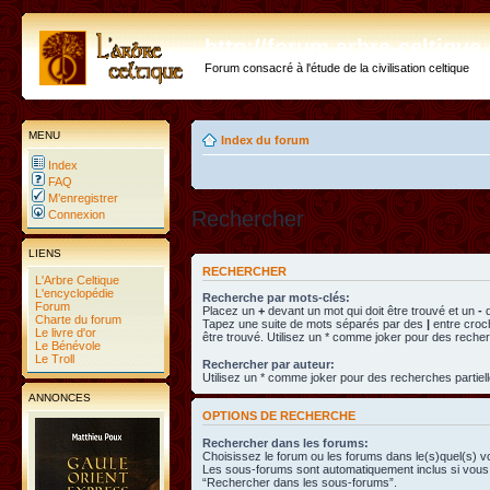
http://forum.arbre-celtiqu
Forum consacré à l'étude de la civilisation celtique
MENU
Index du forum
Index
FAQ
M’enregistrer
Rechercher
Connexion
LIENS
RECHERCHER
L'Arbre Celtique
L'encyclopédie
Recherche par mots-clés:
Forum
Placez un
+
devant un mot qui doit être trouvé et un
-
d
Charte du forum
Tapez une suite de mots séparés par des
|
entre croc
Le livre d'or
être trouvé. Utilisez un * comme joker pour des recher
Le Bénévole
Le Troll
Rechercher par auteur:
Utilisez un * comme joker pour des recherches partiell
ANNONCES
OPTIONS DE RECHERCHE
Rechercher dans les forums:
Choisissez le forum ou les forums dans le(s)quel(s) v
Les sous-forums sont automatiquement inclus si vous 
“Rechercher dans les sous-forums”.