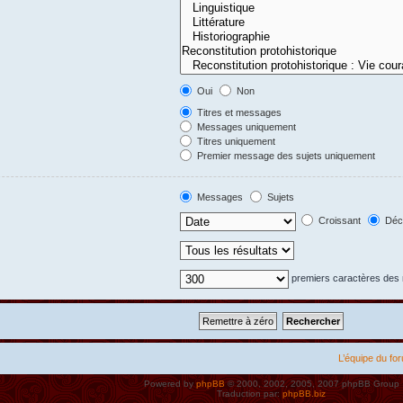
Oui
Non
Titres et messages
Messages uniquement
Titres uniquement
Premier message des sujets uniquement
Messages
Sujets
Croissant
Décr
premiers caractères de
L’équipe du fo
Powered by
phpBB
© 2000, 2002, 2005, 2007 phpBB Group
Traduction par:
phpBB.biz