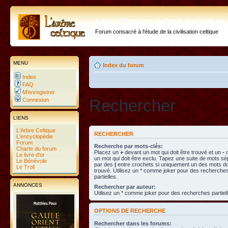
http://forum.arbre-celtiqu
Forum consacré à l'étude de la civilisation celtique
MENU
Index du forum
Index
FAQ
M’enregistrer
Rechercher
Connexion
LIENS
L'Arbre Celtique
RECHERCHER
L'encyclopédie
Forum
Recherche par mots-clés:
Charte du forum
Placez un
+
devant un mot qui doit être trouvé et un
-
d
Le livre d'or
un mot qui doit être exclu. Tapez une suite de mots s
Le Bénévole
par des
|
entre crochets si uniquement un des mots doi
Le Troll
trouvé. Utilisez un * comme joker pour des recherche
partielles.
ANNONCES
Rechercher par auteur:
Utilisez un * comme joker pour des recherches partiell
OPTIONS DE RECHERCHE
Rechercher dans les forums: