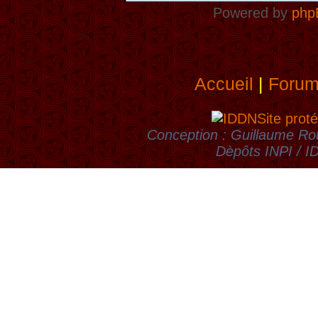
Powered by
php
Accueil
|
Foru
Site proté
Conception : Guillaume Rou
Dèpôts INPI / 