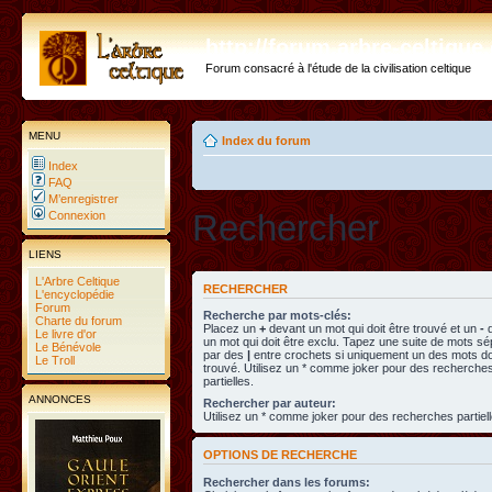
http://forum.arbre-celtiqu
Forum consacré à l'étude de la civilisation celtique
MENU
Index du forum
Index
FAQ
M’enregistrer
Rechercher
Connexion
LIENS
L'Arbre Celtique
RECHERCHER
L'encyclopédie
Forum
Recherche par mots-clés:
Charte du forum
Placez un
+
devant un mot qui doit être trouvé et un
-
d
Le livre d'or
un mot qui doit être exclu. Tapez une suite de mots s
Le Bénévole
par des
|
entre crochets si uniquement un des mots doi
Le Troll
trouvé. Utilisez un * comme joker pour des recherche
partielles.
ANNONCES
Rechercher par auteur:
Utilisez un * comme joker pour des recherches partiell
OPTIONS DE RECHERCHE
Rechercher dans les forums: