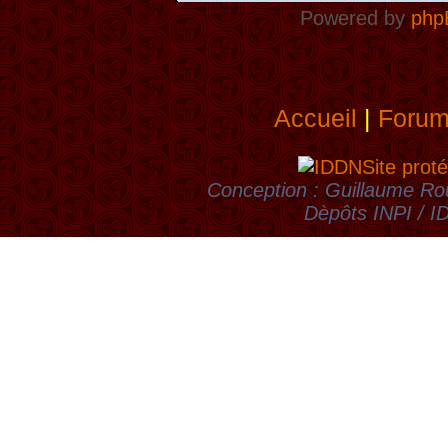
Powered by
php
Accueil
|
Foru
Site proté
Conception : Guillaume Rou
Dèpôts INPI / 