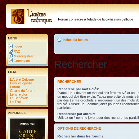
http://forum.arbre-celtiqu
Forum consacré à l'étude de la civilisation celtique
MENU
Index du forum
Index
FAQ
M’enregistrer
Rechercher
Connexion
LIENS
L'Arbre Celtique
RECHERCHER
L'encyclopédie
Forum
Recherche par mots-clés:
Charte du forum
Placez un
+
devant un mot qui doit être trouvé et un
-
d
Le livre d'or
un mot qui doit être exclu. Tapez une suite de mots s
Le Bénévole
par des
|
entre crochets si uniquement un des mots doi
Le Troll
trouvé. Utilisez un * comme joker pour des recherche
partielles.
ANNONCES
Rechercher par auteur:
Utilisez un * comme joker pour des recherches partiell
OPTIONS DE RECHERCHE
Rechercher dans les forums: