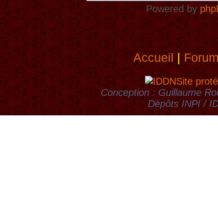
Powered by
php
Accueil
|
Foru
Site proté
Conception : Guillaume Rou
Dèpôts INPI / 