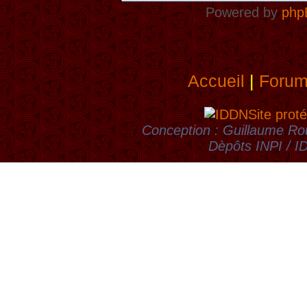
Powered by
php
Accueil
|
Foru
Site proté
Conception : Guillaume Rou
Dèpôts INPI / 