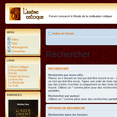
http://forum.arbre-celtiqu
Forum consacré à l'étude de la civilisation celtique
MENU
Index du forum
Index
FAQ
M’enregistrer
Rechercher
Connexion
LIENS
L'Arbre Celtique
RECHERCHER
L'encyclopédie
Forum
Recherche par mots-clés:
Charte du forum
Placez un
+
devant un mot qui doit être trouvé et un
-
d
Le livre d'or
un mot qui doit être exclu. Tapez une suite de mots s
Le Bénévole
par des
|
entre crochets si uniquement un des mots doi
Le Troll
trouvé. Utilisez un * comme joker pour des recherche
partielles.
ANNONCES
Rechercher par auteur:
Utilisez un * comme joker pour des recherches partiell
OPTIONS DE RECHERCHE
Rechercher dans les forums: