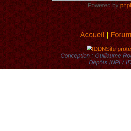
Powered by
php
Accueil
|
Foru
Site proté
Conception : Guillaume Rou
Dèpôts INPI / 