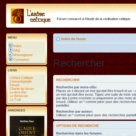
http://forum.arbre-celtiqu
Forum consacré à l'étude de la civilisation celtique
MENU
Index du forum
Index
FAQ
M’enregistrer
Rechercher
Connexion
LIENS
L'Arbre Celtique
RECHERCHER
L'encyclopédie
Forum
Recherche par mots-clés:
Charte du forum
Placez un
+
devant un mot qui doit être trouvé et un
-
d
Le livre d'or
un mot qui doit être exclu. Tapez une suite de mots s
Le Bénévole
par des
|
entre crochets si uniquement un des mots doi
Le Troll
trouvé. Utilisez un * comme joker pour des recherche
partielles.
ANNONCES
Rechercher par auteur:
Utilisez un * comme joker pour des recherches partiell
OPTIONS DE RECHERCHE
Rechercher dans les forums: