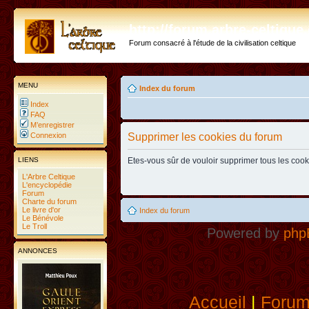
http://forum.arbre-celtiqu
Forum consacré à l'étude de la civilisation celtique
MENU
Index du forum
Index
FAQ
M’enregistrer
Connexion
Supprimer les cookies du forum
LIENS
Etes-vous sûr de vouloir supprimer tous les coo
L'Arbre Celtique
L'encyclopédie
Forum
Charte du forum
Le livre d'or
Index du forum
Le Bénévole
Le Troll
Powered by
php
ANNONCES
Accueil
|
Foru