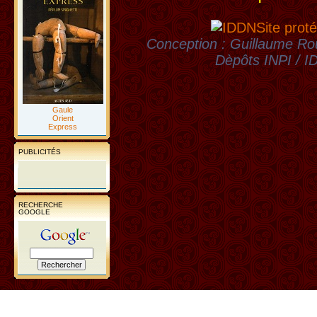
Site proté
Conception : Guillaume Rou
Dèpôts INPI / 
Gaule
Orient
Express
PUBLICITÉS
RECHERCHE
GOOGLE