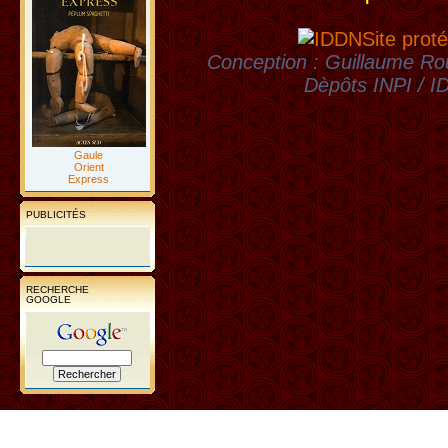
Site proté
Conception : Guillaume Rou
Dèpôts INPI / 
Gaule
Orient
Express
PUBLICITÉS
RECHERCHE
GOOGLE