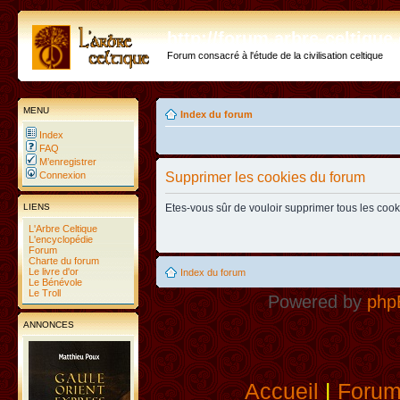
http://forum.arbre-celtiqu
Forum consacré à l'étude de la civilisation celtique
MENU
Index du forum
Index
FAQ
M’enregistrer
Connexion
Supprimer les cookies du forum
LIENS
Etes-vous sûr de vouloir supprimer tous les coo
L'Arbre Celtique
L'encyclopédie
Forum
Charte du forum
Le livre d'or
Index du forum
Le Bénévole
Le Troll
Powered by
php
ANNONCES
Accueil
|
Foru