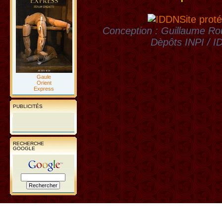
Site proté
Conception : Guillaume Rou
Dèpôts INPI / 
Gaule
Orient
Express
PUBLICITÉS
RECHERCHE
GOOGLE