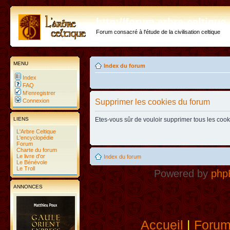
http://forum.arbre-celtiqu
Forum consacré à l'étude de la civilisation celtique
MENU
Index du forum
Index
FAQ
M’enregistrer
Connexion
Supprimer les cookies du forum
LIENS
Etes-vous sûr de vouloir supprimer tous les coo
L'Arbre Celtique
L'encyclopédie
Forum
Charte du forum
Le livre d'or
Index du forum
Le Bénévole
Le Troll
Powered by
php
ANNONCES
Accueil
|
Foru