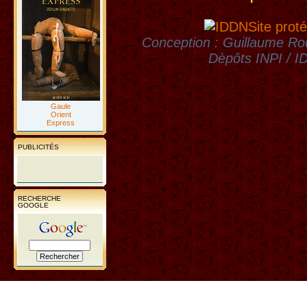
Site proté
Conception : Guillaume Rou
Dèpôts INPI / 
Gaule
Orient
Express
PUBLICITÉS
RECHERCHE
GOOGLE