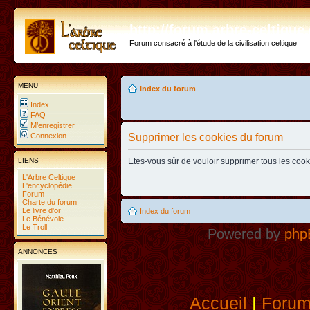
http://forum.arbre-celtiqu
Forum consacré à l'étude de la civilisation celtique
MENU
Index du forum
Index
FAQ
M’enregistrer
Connexion
Supprimer les cookies du forum
LIENS
Etes-vous sûr de vouloir supprimer tous les coo
L'Arbre Celtique
L'encyclopédie
Forum
Charte du forum
Le livre d'or
Index du forum
Le Bénévole
Le Troll
Powered by
php
ANNONCES
Accueil
|
Foru