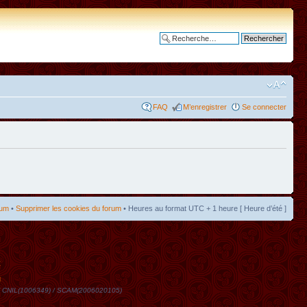
Recherche avancée
FAQ
M’enregistrer
Se connecter
rum
•
Supprimer les cookies du forum
• Heures au format UTC + 1 heure [ Heure d’été ]
t
DN / CNIL(1006349) / SCAM(2006020105)