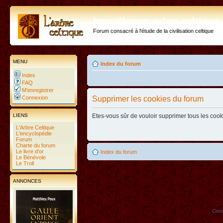
http://forum.arbre-celtiqu
Forum consacré à l'étude de la civilisation celtique
MENU
Index du forum
Index
FAQ
M’enregistrer
Connexion
Supprimer les cookies du forum
LIENS
Etes-vous sûr de vouloir supprimer tous les coo
L'Arbre Celtique
L'encyclopédie
Forum
Charte du forum
Le livre d'or
Index du forum
Le Bénévole
Le Troll
ANNONCES
Conc