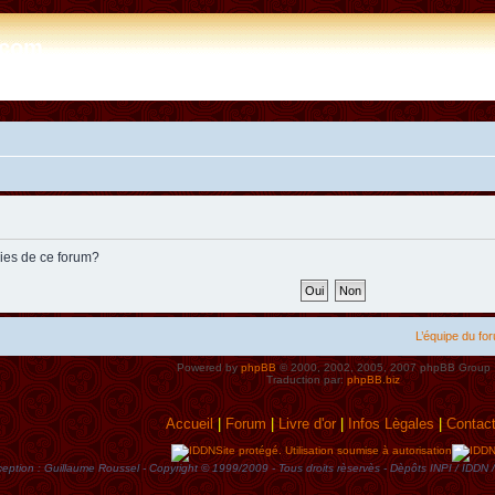
e.com
kies de ce forum?
L’équipe du fo
Powered by
phpBB
© 2000, 2002, 2005, 2007 phpBB Group
Traduction par:
phpBB.biz
Accueil
|
Forum
|
Livre d'or
|
Infos Lègales
|
Contac
Site protégé. Utilisation soumise à autorisation
eption : Guillaume Roussel - Copyright © 1999/2009 - Tous droits rèservès - Dèpôts INPI / ID