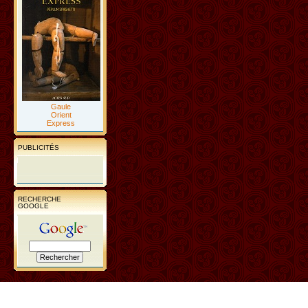
Gaule
Orient
Express
PUBLICITÉS
RECHERCHE
GOOGLE