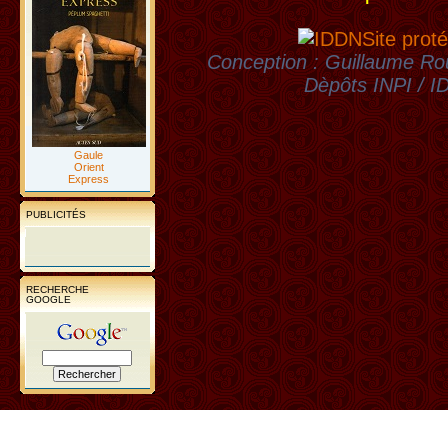
Site proté
Conception : Guillaume Rou
Dèpôts INPI / 
Gaule
Orient
Express
PUBLICITÉS
RECHERCHE
GOOGLE