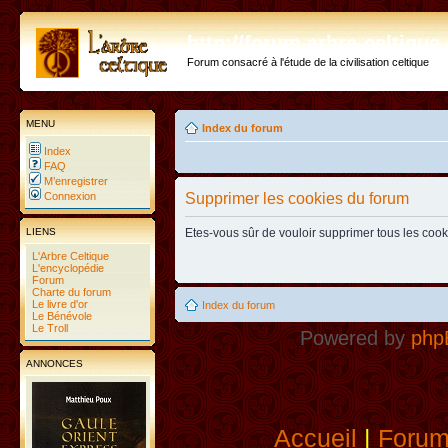
http://forum.arbre-celtiqu
Forum consacré à l'étude de la civilisation celtique
MENU
Index du forum
Index
FAQ
M’enregistrer
Connexion
Supprimer les cookies du forum
LIENS
Etes-vous sûr de vouloir supprimer tous les coo
L'Arbre Celtique
L'encyclopédie
Forum
Charte du forum
Le livre d'or
Index du forum
Le Bénévole
Le Troll
Powered by
php
ANNONCES
Accueil
|
Foru