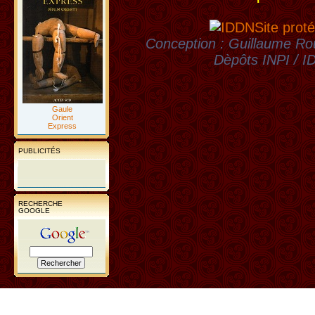
Site proté
Conception : Guillaume Rou
Dèpôts INPI / 
Gaule
Orient
Express
PUBLICITÉS
RECHERCHE
GOOGLE