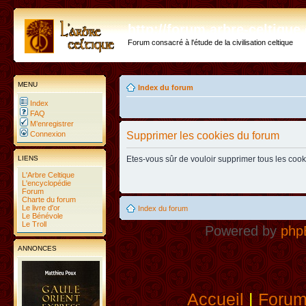
http://forum.arbre-celtiqu
Forum consacré à l'étude de la civilisation celtique
MENU
Index du forum
Index
FAQ
M’enregistrer
Connexion
Supprimer les cookies du forum
LIENS
Etes-vous sûr de vouloir supprimer tous les coo
L'Arbre Celtique
L'encyclopédie
Forum
Charte du forum
Le livre d'or
Index du forum
Le Bénévole
Le Troll
Powered by
php
ANNONCES
Accueil
|
Foru