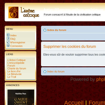
http://forum.arbre-celtiqu
Forum consacré à l'étude de la civilisation celtique
MENU
Index du forum
Index
FAQ
M’enregistrer
Connexion
Supprimer les cookies du forum
LIENS
Etes-vous sûr de vouloir supprimer tous les coo
L'Arbre Celtique
L'encyclopédie
Forum
Charte du forum
Le livre d'or
Index du forum
Le Bénévole
Le Troll
Powered by
php
ANNONCES
Accueil
|
Foru