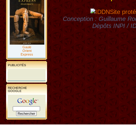
Site proté
Conception : Guillaume Rou
Dèpôts INPI / 
Gaule
Orient
Express
PUBLICITÉS
RECHERCHE
GOOGLE