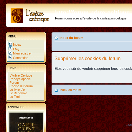
http://forum.arbre-celtiqu
Forum consacré à l'étude de la civilisation celtique
MENU
Index du forum
Index
FAQ
M’enregistrer
Connexion
Supprimer les cookies du forum
LIENS
Etes-vous sûr de vouloir supprimer tous les coo
L'Arbre Celtique
L'encyclopédie
Forum
Charte du forum
Le livre d'or
Index du forum
Le Bénévole
Le Troll
ANNONCES
Conc