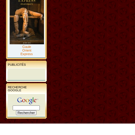
Gaule
Orient
Express
PUBLICITÉS
RECHERCHE
GOOGLE