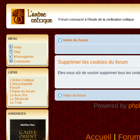
http://forum.arbre-celtiqu
Forum consacré à l'étude de la civilisation celtique
MENU
Index du forum
Index
FAQ
M’enregistrer
Connexion
Supprimer les cookies du forum
LIENS
Etes-vous sûr de vouloir supprimer tous les coo
L'Arbre Celtique
L'encyclopédie
Forum
Charte du forum
Le livre d'or
Index du forum
Le Bénévole
Le Troll
Powered by
php
ANNONCES
Accueil
|
Foru