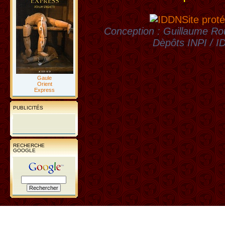
Site proté
Conception : Guillaume Rou
Dèpôts INPI / 
Gaule
Orient
Express
PUBLICITÉS
RECHERCHE
GOOGLE