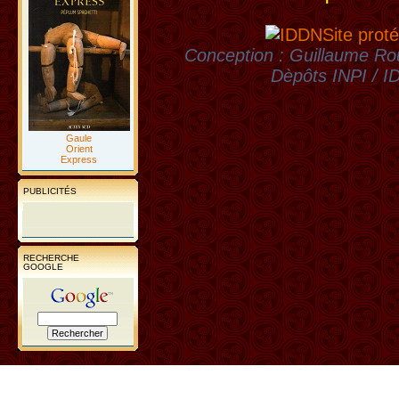
Site proté
Conception : Guillaume Rou
Dèpôts INPI / 
Gaule
Orient
Express
PUBLICITÉS
RECHERCHE
GOOGLE