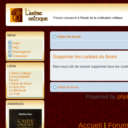
http://forum.arbre-celtiqu
Forum consacré à l'étude de la civilisation celtique
MENU
Index du forum
Index
FAQ
M’enregistrer
Connexion
Supprimer les cookies du forum
LIENS
Etes-vous sûr de vouloir supprimer tous les coo
L'Arbre Celtique
L'encyclopédie
Forum
Charte du forum
Le livre d'or
Index du forum
Le Bénévole
Le Troll
Powered by
php
ANNONCES
Accueil
|
Foru