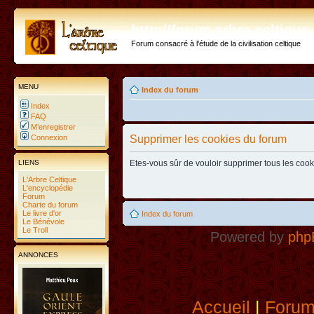
http://forum.arbre-celtiqu
Forum consacré à l'étude de la civilisation celtique
MENU
Index du forum
Index
FAQ
M’enregistrer
Connexion
Supprimer les cookies du forum
LIENS
Etes-vous sûr de vouloir supprimer tous les coo
L'Arbre Celtique
L'encyclopédie
Forum
Charte du forum
Le livre d'or
Index du forum
Le Bénévole
Le Troll
Powered by
php
ANNONCES
Accueil
|
Foru