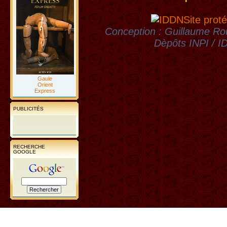
Site proté
Conception : Guillaume Rou
Dèpôts INPI / 
Gaule
Orient
Express
PUBLICITÉS
RECHERCHE
GOOGLE