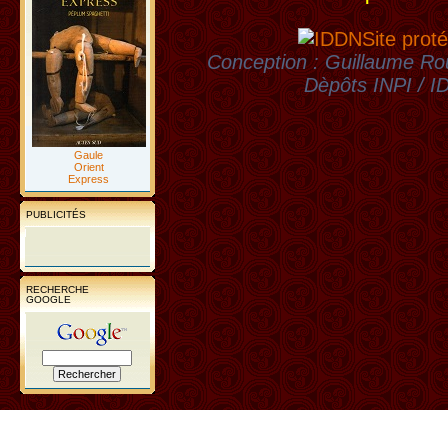
Site proté
Conception : Guillaume Rou
Dèpôts INPI / 
Gaule
Orient
Express
PUBLICITÉS
RECHERCHE
GOOGLE