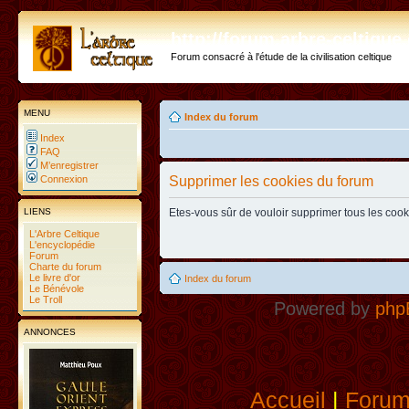
http://forum.arbre-celtiqu
Forum consacré à l'étude de la civilisation celtique
MENU
Index du forum
Index
FAQ
M’enregistrer
Connexion
Supprimer les cookies du forum
LIENS
Etes-vous sûr de vouloir supprimer tous les coo
L'Arbre Celtique
L'encyclopédie
Forum
Charte du forum
Le livre d'or
Index du forum
Le Bénévole
Le Troll
Powered by
php
ANNONCES
Accueil
|
Foru