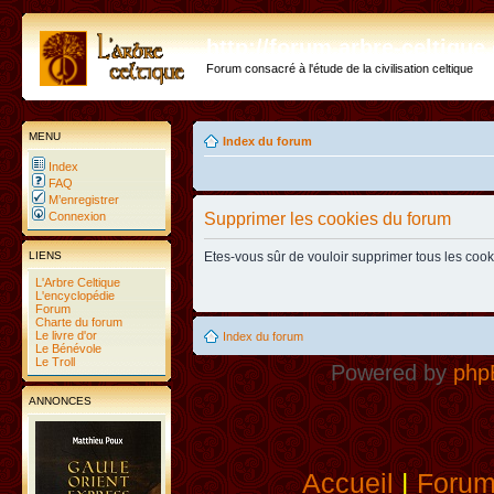
http://forum.arbre-celtiqu
Forum consacré à l'étude de la civilisation celtique
MENU
Index du forum
Index
FAQ
M’enregistrer
Connexion
Supprimer les cookies du forum
LIENS
Etes-vous sûr de vouloir supprimer tous les coo
L'Arbre Celtique
L'encyclopédie
Forum
Charte du forum
Le livre d'or
Index du forum
Le Bénévole
Le Troll
Powered by
php
ANNONCES
Accueil
|
Foru