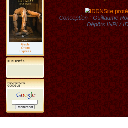
Site proté
Conception : Guillaume Rou
Dèpôts INPI / 
Gaule
Orient
Express
PUBLICITÉS
RECHERCHE
GOOGLE