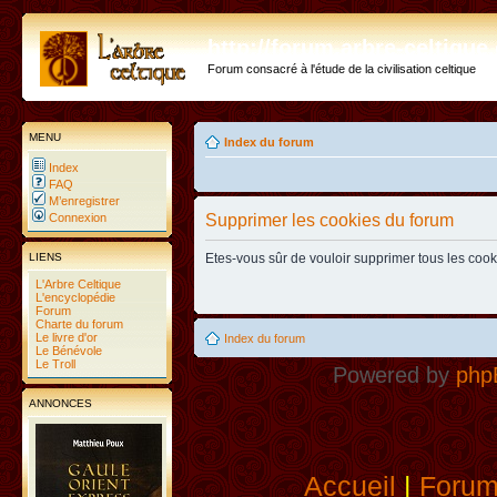
http://forum.arbre-celtiqu
Forum consacré à l'étude de la civilisation celtique
MENU
Index du forum
Index
FAQ
M’enregistrer
Connexion
Supprimer les cookies du forum
LIENS
Etes-vous sûr de vouloir supprimer tous les coo
L'Arbre Celtique
L'encyclopédie
Forum
Charte du forum
Le livre d'or
Index du forum
Le Bénévole
Le Troll
Powered by
php
ANNONCES
Accueil
|
Foru