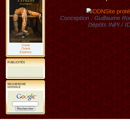
Site proté
Conception : Guillaume Rou
Dèpôts INPI / 
Gaule
Orient
Express
PUBLICITÉS
RECHERCHE
GOOGLE