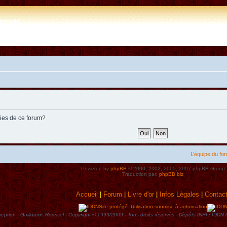
e.com
kies de ce forum?
L’équipe du fo
Powered by
phpBB
© 2000, 2002, 2005, 2007 phpBB Group
Traduction par:
phpBB.biz
Accueil
|
Forum
|
Livre d'or
|
Infos Lègales
|
Contac
Site protégé. Utilisation soumise à autorisation
eption : Guillaume Roussel - Copyright © 1999/2009 - Tous droits rèservès - Dèpôts INPI / ID