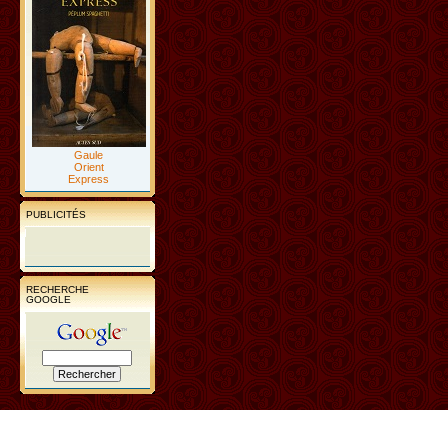
Gaule
Orient
Express
PUBLICITÉS
RECHERCHE
GOOGLE