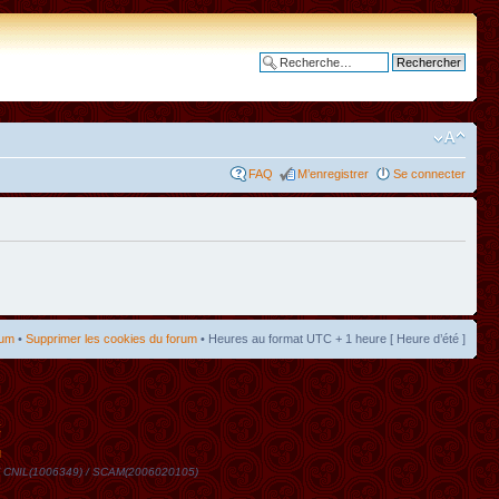
Recherche avancée
FAQ
M’enregistrer
Se connecter
rum
•
Supprimer les cookies du forum
• Heures au format UTC + 1 heure [ Heure d’été ]
t
DN / CNIL(1006349) / SCAM(2006020105)