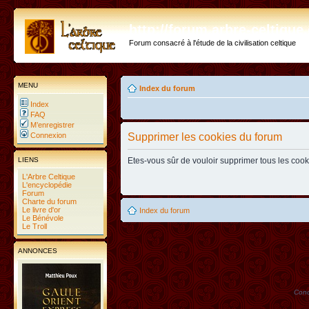
http://forum.arbre-celtiqu
Forum consacré à l'étude de la civilisation celtique
MENU
Index du forum
Index
FAQ
M’enregistrer
Connexion
Supprimer les cookies du forum
LIENS
Etes-vous sûr de vouloir supprimer tous les coo
L'Arbre Celtique
L'encyclopédie
Forum
Charte du forum
Le livre d'or
Index du forum
Le Bénévole
Le Troll
ANNONCES
Conc