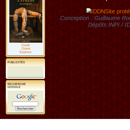
Site proté
Conception : Guillaume Rou
Dèpôts INPI / 
Gaule
Orient
Express
PUBLICITÉS
RECHERCHE
GOOGLE