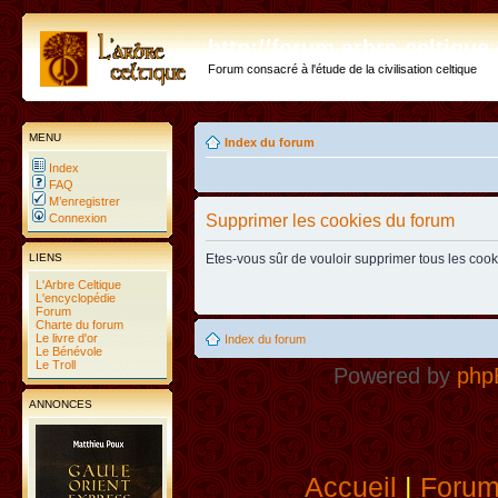
http://forum.arbre-celtiqu
Forum consacré à l'étude de la civilisation celtique
MENU
Index du forum
Index
FAQ
M’enregistrer
Connexion
Supprimer les cookies du forum
LIENS
Etes-vous sûr de vouloir supprimer tous les coo
L'Arbre Celtique
L'encyclopédie
Forum
Charte du forum
Le livre d'or
Index du forum
Le Bénévole
Le Troll
Powered by
php
ANNONCES
Accueil
|
Foru