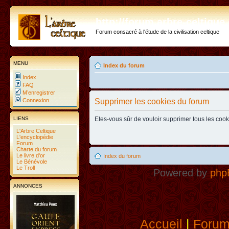
http://forum.arbre-celtiqu
Forum consacré à l'étude de la civilisation celtique
MENU
Index du forum
Index
FAQ
M’enregistrer
Connexion
Supprimer les cookies du forum
LIENS
Etes-vous sûr de vouloir supprimer tous les coo
L'Arbre Celtique
L'encyclopédie
Forum
Charte du forum
Le livre d'or
Index du forum
Le Bénévole
Le Troll
Powered by
php
ANNONCES
Accueil
|
Foru