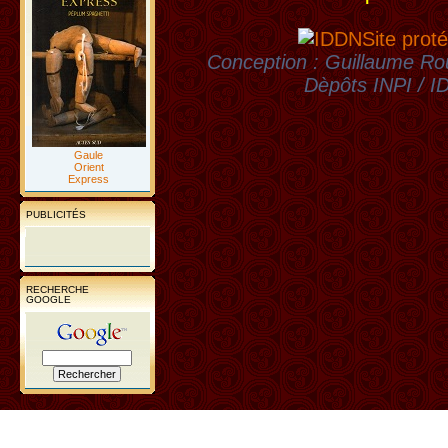
Site proté
Conception : Guillaume Rou
Dèpôts INPI / 
Gaule
Orient
Express
PUBLICITÉS
RECHERCHE
GOOGLE