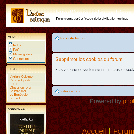
http://forum.arbre-celtiqu
Forum consacré à l'étude de la civilisation celtique
MENU
Index du forum
Index
FAQ
M’enregistrer
Connexion
Supprimer les cookies du forum
LIENS
Etes-vous sûr de vouloir supprimer tous les coo
L'Arbre Celtique
L'encyclopédie
Forum
Charte du forum
Le livre d'or
Index du forum
Le Bénévole
Le Troll
Powered by
php
ANNONCES
Accueil
|
Foru