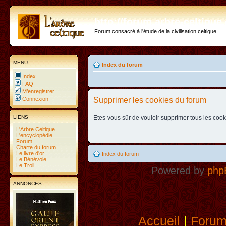
http://forum.arbre-celtiqu
Forum consacré à l'étude de la civilisation celtique
MENU
Index du forum
Index
FAQ
M’enregistrer
Connexion
Supprimer les cookies du forum
LIENS
Etes-vous sûr de vouloir supprimer tous les coo
L'Arbre Celtique
L'encyclopédie
Forum
Charte du forum
Le livre d'or
Index du forum
Le Bénévole
Le Troll
Powered by
php
ANNONCES
Accueil
|
Foru