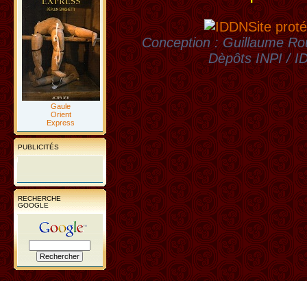
Site proté
Conception : Guillaume Rou
Dèpôts INPI / 
Gaule
Orient
Express
PUBLICITÉS
RECHERCHE
GOOGLE