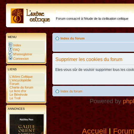
http://forum.arbre-celtiqu
Forum consacré à l'étude de la civilisation celtique
MENU
Index du forum
Index
FAQ
M’enregistrer
Connexion
Supprimer les cookies du forum
LIENS
Etes-vous sûr de vouloir supprimer tous les coo
L'Arbre Celtique
L'encyclopédie
Forum
Charte du forum
Le livre d'or
Index du forum
Le Bénévole
Le Troll
Powered by
php
ANNONCES
Accueil
|
Foru