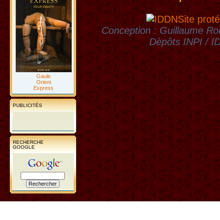
Site proté
Conception : Guillaume Rou
Dèpôts INPI / 
Gaule
Orient
Express
PUBLICITÉS
RECHERCHE
GOOGLE