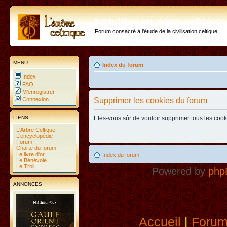
http://forum.arbre-celtiqu
Forum consacré à l'étude de la civilisation celtique
MENU
Index du forum
Index
FAQ
M’enregistrer
Connexion
Supprimer les cookies du forum
LIENS
Etes-vous sûr de vouloir supprimer tous les coo
L'Arbre Celtique
L'encyclopédie
Forum
Charte du forum
Le livre d'or
Index du forum
Le Bénévole
Le Troll
Powered by
php
ANNONCES
Accueil
|
Foru