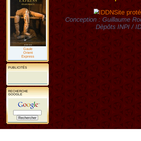
Site proté
Conception : Guillaume Rou
Dèpôts INPI / 
Gaule
Orient
Express
PUBLICITÉS
RECHERCHE
GOOGLE