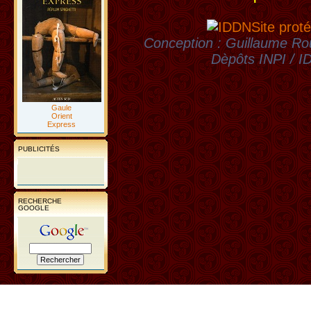
Site proté
Conception : Guillaume Rou
Dèpôts INPI / 
Gaule
Orient
Express
PUBLICITÉS
RECHERCHE
GOOGLE