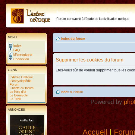
http://forum.arbre-celtiqu
Forum consacré à l'étude de la civilisation celtique
MENU
Index du forum
Index
FAQ
M’enregistrer
Connexion
Supprimer les cookies du forum
LIENS
Etes-vous sûr de vouloir supprimer tous les coo
L'Arbre Celtique
L'encyclopédie
Forum
Charte du forum
Le livre d'or
Index du forum
Le Bénévole
Le Troll
Powered by
php
ANNONCES
Accueil
|
Foru