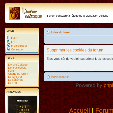
http://forum.arbre-celtiqu
Forum consacré à l'étude de la civilisation celtique
MENU
Index du forum
Index
FAQ
M’enregistrer
Connexion
Supprimer les cookies du forum
LIENS
Etes-vous sûr de vouloir supprimer tous les coo
L'Arbre Celtique
L'encyclopédie
Forum
Charte du forum
Le livre d'or
Index du forum
Le Bénévole
Le Troll
Powered by
php
ANNONCES
Accueil
|
Foru