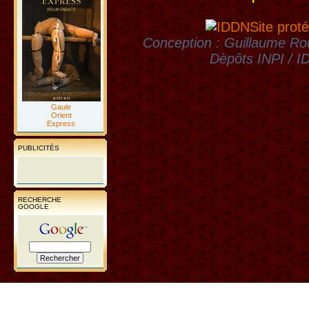
Site proté
Conception : Guillaume Rou
Dèpôts INPI / 
Gaule
Orient
Express
PUBLICITÉS
RECHERCHE
GOOGLE