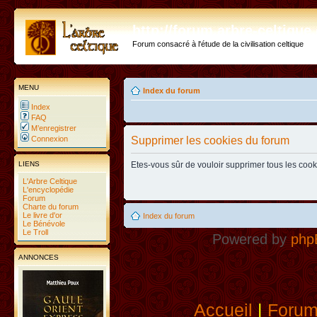
http://forum.arbre-celtiqu
Forum consacré à l'étude de la civilisation celtique
MENU
Index du forum
Index
FAQ
M’enregistrer
Connexion
Supprimer les cookies du forum
LIENS
Etes-vous sûr de vouloir supprimer tous les coo
L'Arbre Celtique
L'encyclopédie
Forum
Charte du forum
Le livre d'or
Index du forum
Le Bénévole
Le Troll
Powered by
php
ANNONCES
Accueil
|
Foru