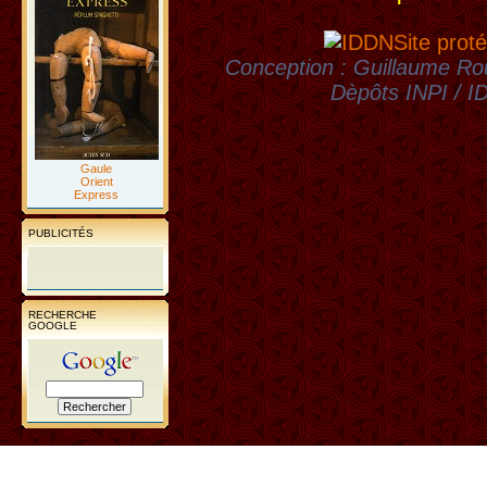
Site proté
Conception : Guillaume Rou
Dèpôts INPI / 
Gaule
Orient
Express
PUBLICITÉS
RECHERCHE
GOOGLE