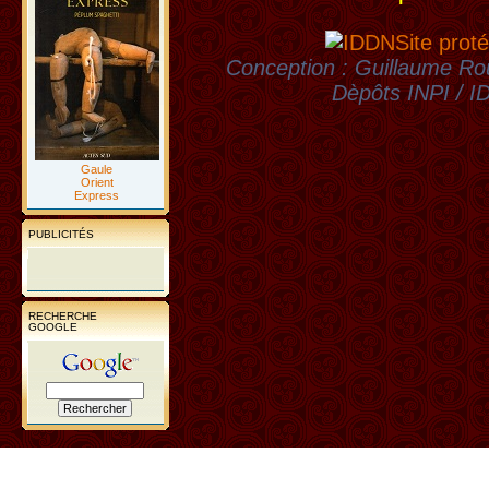
Site proté
Conception : Guillaume Rou
Dèpôts INPI / 
Gaule
Orient
Express
PUBLICITÉS
RECHERCHE
GOOGLE