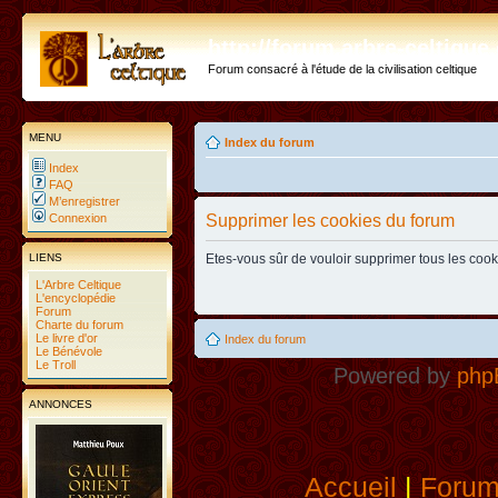
http://forum.arbre-celtiqu
Forum consacré à l'étude de la civilisation celtique
MENU
Index du forum
Index
FAQ
M’enregistrer
Connexion
Supprimer les cookies du forum
LIENS
Etes-vous sûr de vouloir supprimer tous les coo
L'Arbre Celtique
L'encyclopédie
Forum
Charte du forum
Le livre d'or
Index du forum
Le Bénévole
Le Troll
Powered by
php
ANNONCES
Accueil
|
Foru