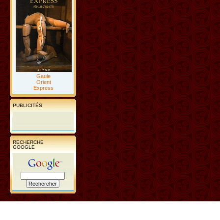
Gaule
Orient
Express
PUBLICITÉS
RECHERCHE
GOOGLE