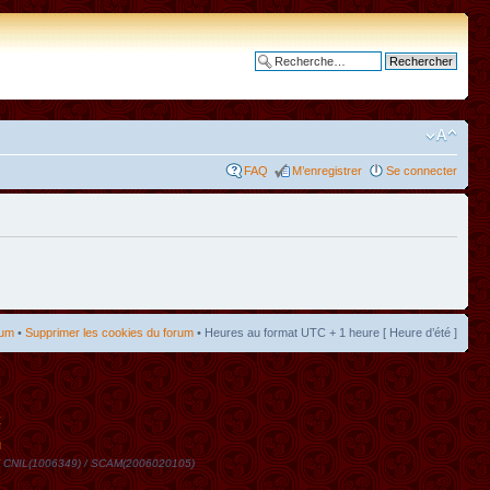
Recherche avancée
FAQ
M’enregistrer
Se connecter
rum
•
Supprimer les cookies du forum
• Heures au format UTC + 1 heure [ Heure d’été ]
t
DN / CNIL(1006349) / SCAM(2006020105)