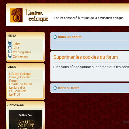
http://forum.arbre-celtiqu
Forum consacré à l'étude de la civilisation celtique
MENU
Index du forum
Index
FAQ
M’enregistrer
Connexion
Supprimer les cookies du forum
LIENS
Etes-vous sûr de vouloir supprimer tous les coo
L'Arbre Celtique
L'encyclopédie
Forum
Charte du forum
Le livre d'or
Index du forum
Le Bénévole
Le Troll
ANNONCES
Conc