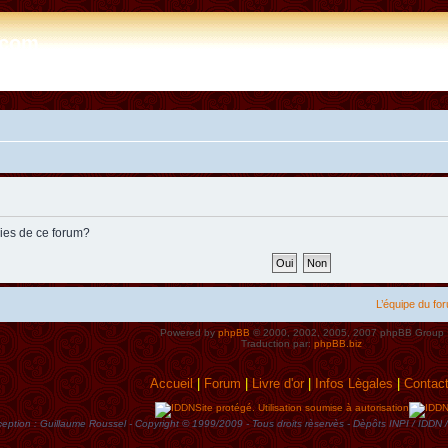
e.com
kies de ce forum?
L’équipe du fo
Powered by
phpBB
© 2000, 2002, 2005, 2007 phpBB Group
Traduction par:
phpBB.biz
Accueil
|
Forum
|
Livre d'or
|
Infos Lègales
|
Contac
Site protégé. Utilisation soumise à autorisation
eption : Guillaume Roussel - Copyright © 1999/2009 - Tous droits rèservès - Dèpôts INPI / ID