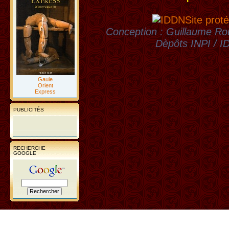
Site proté
Conception : Guillaume Rou
Dèpôts INPI / 
Gaule
Orient
Express
PUBLICITÉS
RECHERCHE
GOOGLE