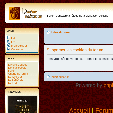
http://forum.arbre-celtiqu
Forum consacré à l'étude de la civilisation celtique
MENU
Index du forum
Index
FAQ
M’enregistrer
Connexion
Supprimer les cookies du forum
LIENS
Etes-vous sûr de vouloir supprimer tous les coo
L'Arbre Celtique
L'encyclopédie
Forum
Charte du forum
Le livre d'or
Index du forum
Le Bénévole
Le Troll
Powered by
php
ANNONCES
Accueil
|
Foru