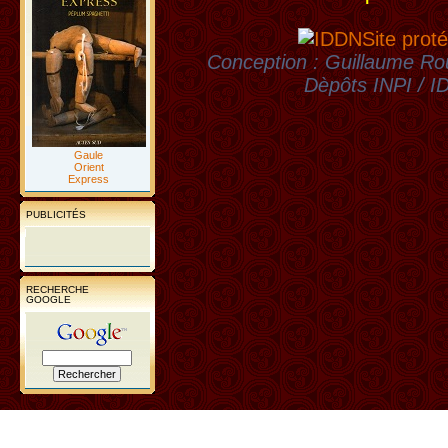
Site proté
Conception : Guillaume Rou
Dèpôts INPI / 
Gaule
Orient
Express
PUBLICITÉS
RECHERCHE
GOOGLE