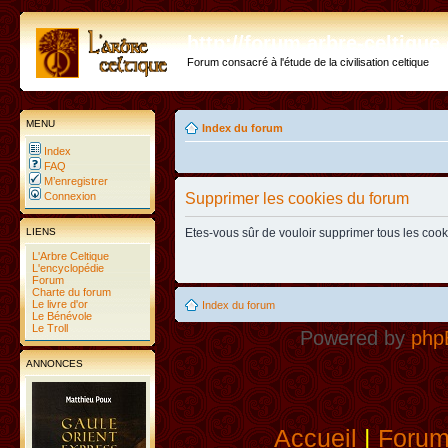
http://forum.arbre-celtiqu
Forum consacré à l'étude de la civilisation celtique
MENU
Index du forum
Index
FAQ
M’enregistrer
Connexion
Supprimer les cookies du forum
LIENS
Etes-vous sûr de vouloir supprimer tous les coo
L'Arbre Celtique
L'encyclopédie
Forum
Charte du forum
Le livre d'or
Index du forum
Le Bénévole
Le Troll
Powered by
php
ANNONCES
Accueil
|
Foru