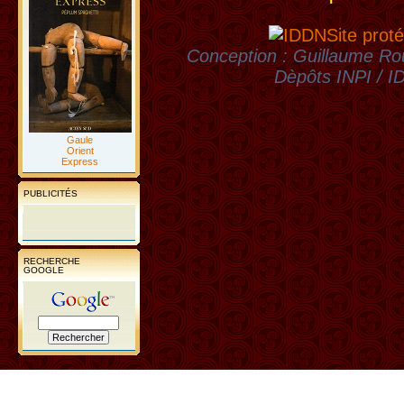
Site proté
Conception : Guillaume Rou
Dèpôts INPI / 
Gaule
Orient
Express
PUBLICITÉS
RECHERCHE
GOOGLE