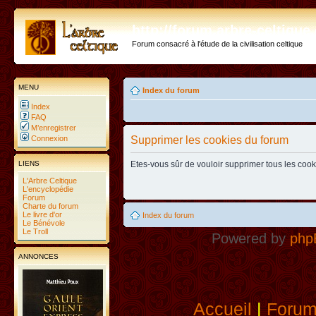
http://forum.arbre-celtiqu
Forum consacré à l'étude de la civilisation celtique
MENU
Index du forum
Index
FAQ
M’enregistrer
Connexion
Supprimer les cookies du forum
LIENS
Etes-vous sûr de vouloir supprimer tous les coo
L'Arbre Celtique
L'encyclopédie
Forum
Charte du forum
Le livre d'or
Index du forum
Le Bénévole
Le Troll
Powered by
php
ANNONCES
Accueil
|
Foru