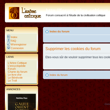
http://forum.arbre-celtiqu
Forum consacré à l'étude de la civilisation celtique
MENU
Index du forum
Index
FAQ
M’enregistrer
Connexion
Supprimer les cookies du forum
LIENS
Etes-vous sûr de vouloir supprimer tous les coo
L'Arbre Celtique
L'encyclopédie
Forum
Charte du forum
Le livre d'or
Index du forum
Le Bénévole
Le Troll
ANNONCES
Conc