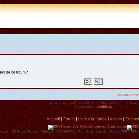
e.com
kies de ce forum?
L’équipe du fo
Powered by
phpBB
© 2000, 2002, 2005, 2007 phpBB Group
Traduction par:
phpBB.biz
Accueil
|
Forum
|
Livre d'or
|
Infos Lègales
|
Contac
Site protégé. Utilisation soumise à autorisation
eption : Guillaume Roussel - Copyright © 1999/2009 - Tous droits rèservès - Dèpôts INPI / ID