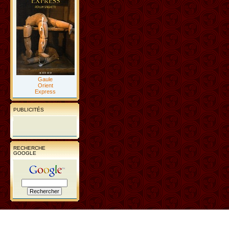
Gaule
Orient
Express
PUBLICITÉS
RECHERCHE
GOOGLE