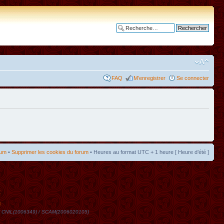
Recherche avancée
FAQ
M’enregistrer
Se connecter
rum
•
Supprimer les cookies du forum
• Heures au format UTC + 1 heure [ Heure d’été ]
t
DN / CNIL(1006349) / SCAM(2006020105)