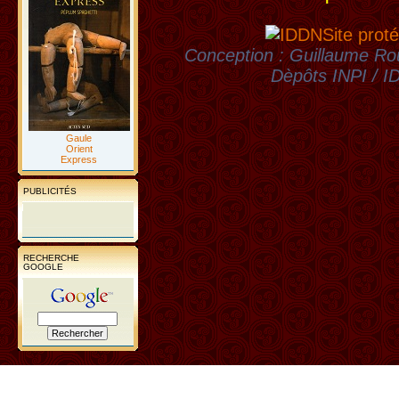
Site proté
Conception : Guillaume Rou
Dèpôts INPI / 
Gaule
Orient
Express
PUBLICITÉS
RECHERCHE
GOOGLE