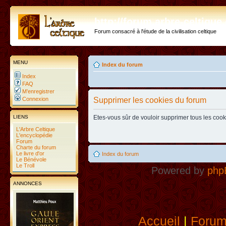
http://forum.arbre-celtiqu
Forum consacré à l'étude de la civilisation celtique
MENU
Index du forum
Index
FAQ
M’enregistrer
Connexion
Supprimer les cookies du forum
LIENS
Etes-vous sûr de vouloir supprimer tous les coo
L'Arbre Celtique
L'encyclopédie
Forum
Charte du forum
Le livre d'or
Index du forum
Le Bénévole
Le Troll
Powered by
php
ANNONCES
Accueil
|
Foru