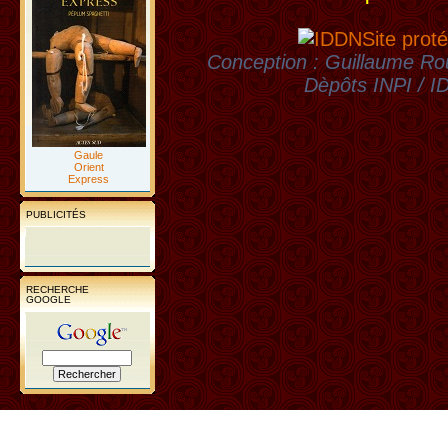
Site proté
Conception : Guillaume Rou
Dèpôts INPI / 
Gaule
Orient
Express
PUBLICITÉS
RECHERCHE
GOOGLE