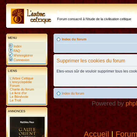
http://forum.arbre-celtiqu
Forum consacré à l'étude de la civilisation celtique
MENU
Index du forum
Index
FAQ
M’enregistrer
Connexion
Supprimer les cookies du forum
LIENS
Etes-vous sûr de vouloir supprimer tous les coo
L'Arbre Celtique
L'encyclopédie
Forum
Charte du forum
Le livre d'or
Index du forum
Le Bénévole
Le Troll
Powered by
php
ANNONCES
Accueil
|
Foru