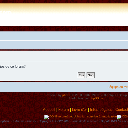
e.com
kies de ce forum?
L’équipe du fo
Powered by
phpBB
© 2000, 2002, 2005, 2007 phpBB Group
Traduction par:
phpBB.biz
Accueil
|
Forum
|
Livre d'or
|
Infos Lègales
|
Contac
Site protégé. Utilisation soumise à autorisation
eption : Guillaume Roussel - Copyright © 1999/2009 - Tous droits rèservès - Dèpôts INPI / ID