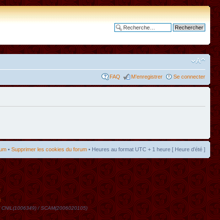
Recherche avancée
FAQ
M’enregistrer
Se connecter
rum
•
Supprimer les cookies du forum
• Heures au format UTC + 1 heure [ Heure d’été ]
t
DN / CNIL(1006349) / SCAM(2006020105)