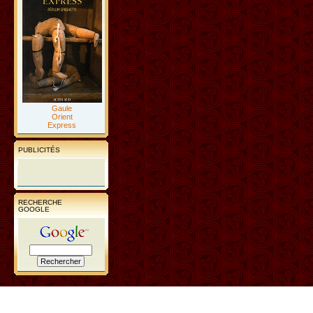
Gaule
Orient
Express
PUBLICITÉS
RECHERCHE
GOOGLE