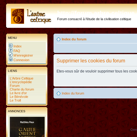
http://forum.arbre-celtiqu
Forum consacré à l'étude de la civilisation celtique
MENU
Index du forum
Index
FAQ
M’enregistrer
Connexion
Supprimer les cookies du forum
LIENS
Etes-vous sûr de vouloir supprimer tous les coo
L'Arbre Celtique
L'encyclopédie
Forum
Charte du forum
Le livre d'or
Index du forum
Le Bénévole
Le Troll
ANNONCES
Conc