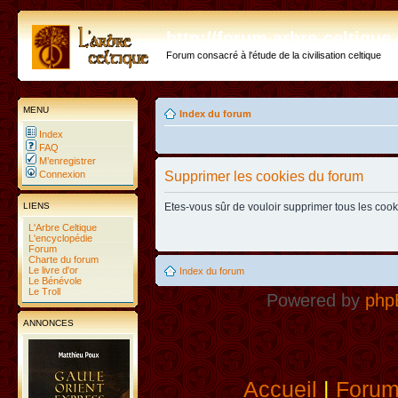
http://forum.arbre-celtiqu
Forum consacré à l'étude de la civilisation celtique
MENU
Index du forum
Index
FAQ
M’enregistrer
Connexion
Supprimer les cookies du forum
LIENS
Etes-vous sûr de vouloir supprimer tous les coo
L'Arbre Celtique
L'encyclopédie
Forum
Charte du forum
Le livre d'or
Index du forum
Le Bénévole
Le Troll
Powered by
php
ANNONCES
Accueil
|
Foru