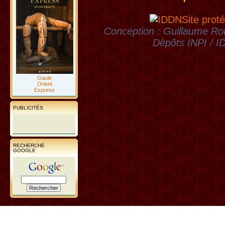
Site proté
Conception : Guillaume Rou
Dèpôts INPI / 
Gaule
Orient
Express
PUBLICITÉS
RECHERCHE
GOOGLE