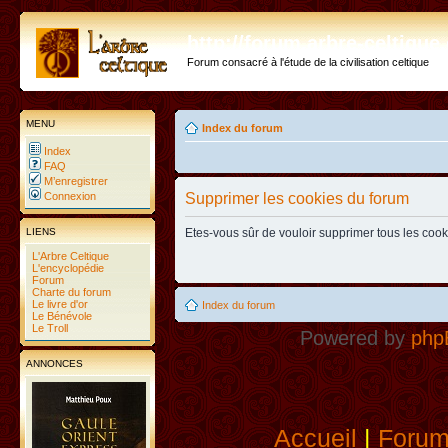
http://forum.arbre-celtiqu
Forum consacré à l'étude de la civilisation celtique
MENU
Index du forum
Index
FAQ
M’enregistrer
Connexion
Supprimer les cookies du forum
LIENS
Etes-vous sûr de vouloir supprimer tous les coo
L'Arbre Celtique
L'encyclopédie
Forum
Charte du forum
Le livre d'or
Index du forum
Le Bénévole
Le Troll
Powered by
php
ANNONCES
Accueil
|
Foru