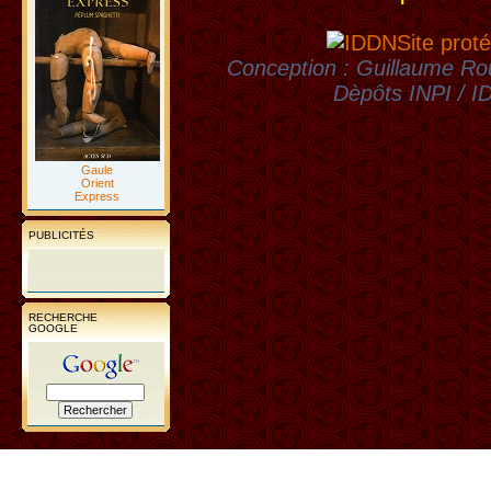
Site proté
Conception : Guillaume Rou
Dèpôts INPI / 
Gaule
Orient
Express
PUBLICITÉS
RECHERCHE
GOOGLE