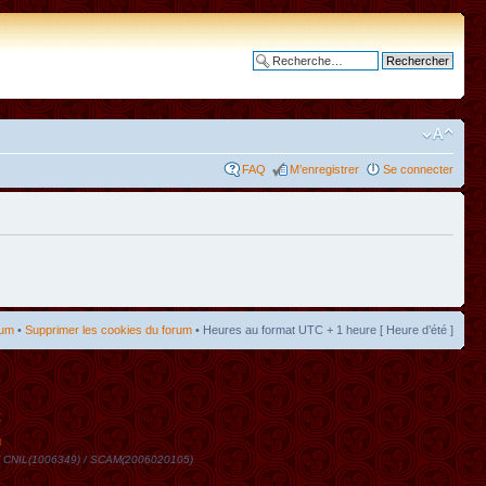
Recherche avancée
FAQ
M’enregistrer
Se connecter
rum
•
Supprimer les cookies du forum
• Heures au format UTC + 1 heure [ Heure d’été ]
t
DN / CNIL(1006349) / SCAM(2006020105)