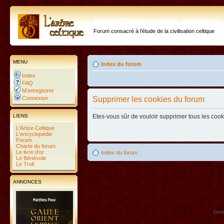
http://forum.arbre-celtiqu
Forum consacré à l'étude de la civilisation celtique
MENU
Index du forum
Index
FAQ
M’enregistrer
Connexion
Supprimer les cookies du forum
LIENS
Etes-vous sûr de vouloir supprimer tous les coo
L'Arbre Celtique
L'encyclopédie
Forum
Charte du forum
Le livre d'or
Index du forum
Le Bénévole
Le Troll
ANNONCES
Conc