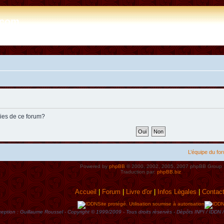
e.com
kies de ce forum?
L’équipe du fo
Powered by
phpBB
© 2000, 2002, 2005, 2007 phpBB Group
Traduction par:
phpBB.biz
Accueil
|
Forum
|
Livre d'or
|
Infos Lègales
|
Contac
Site protégé. Utilisation soumise à autorisation
eption : Guillaume Roussel - Copyright © 1999/2009 - Tous droits rèservès - Dèpôts INPI / ID