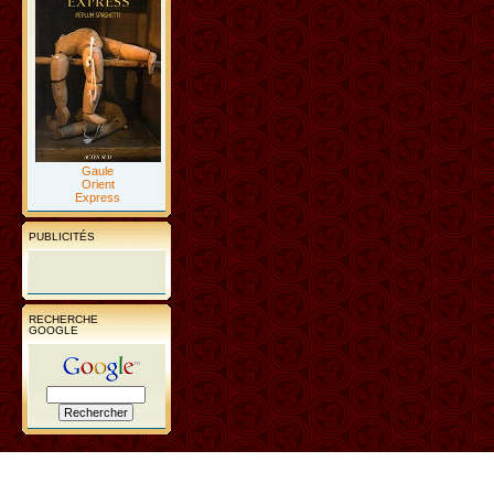
Gaule
Orient
Express
PUBLICITÉS
RECHERCHE
GOOGLE