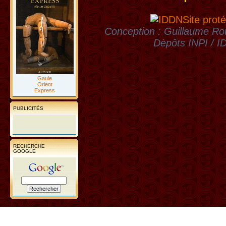
Site proté
Conception : Guillaume Rou
Dèpôts INPI / 
Gaule
Orient
Express
PUBLICITÉS
RECHERCHE
GOOGLE