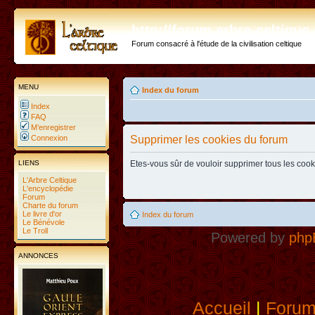
http://forum.arbre-celtiqu
Forum consacré à l'étude de la civilisation celtique
MENU
Index du forum
Index
FAQ
M’enregistrer
Connexion
Supprimer les cookies du forum
LIENS
Etes-vous sûr de vouloir supprimer tous les coo
L'Arbre Celtique
L'encyclopédie
Forum
Charte du forum
Le livre d'or
Index du forum
Le Bénévole
Le Troll
Powered by
php
ANNONCES
Accueil
|
Foru