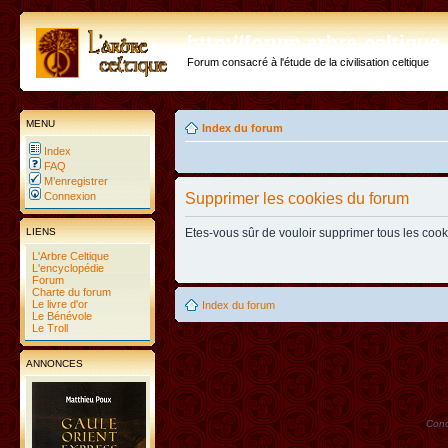
http://forum.arbre-celtiqu
Forum consacré à l'étude de la civilisation celtique
MENU
Index du forum
Index
FAQ
M’enregistrer
Connexion
Supprimer les cookies du forum
LIENS
Etes-vous sûr de vouloir supprimer tous les coo
L'Arbre Celtique
L'encyclopédie
Forum
Charte du forum
Le livre d'or
Index du forum
Le Bénévole
Le Troll
ANNONCES
Conc