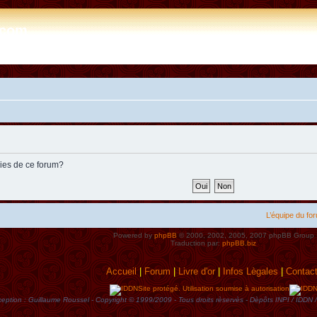
e.com
kies de ce forum?
L’équipe du fo
Powered by
phpBB
© 2000, 2002, 2005, 2007 phpBB Group
Traduction par:
phpBB.biz
Accueil
|
Forum
|
Livre d'or
|
Infos Lègales
|
Contac
Site protégé. Utilisation soumise à autorisation
eption : Guillaume Roussel - Copyright © 1999/2009 - Tous droits rèservès - Dèpôts INPI / ID