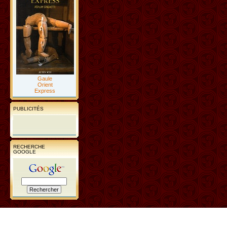
Gaule
Orient
Express
PUBLICITÉS
RECHERCHE
GOOGLE