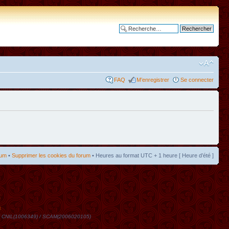
Recherche avancée
FAQ
M’enregistrer
Se connecter
rum
•
Supprimer les cookies du forum
• Heures au format UTC + 1 heure [ Heure d’été ]
t
DN / CNIL(1006349) / SCAM(2006020105)