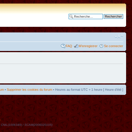
Recherche avancée
FAQ
M’enregistrer
Se connecter
rum
•
Supprimer les cookies du forum
• Heures au format UTC + 1 heure [ Heure d’été ]
t
DN / CNIL(1006349) / SCAM(2006020105)