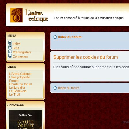
http://forum.arbre-celtiqu
Forum consacré à l'étude de la civilisation celtique
MENU
Index du forum
Index
FAQ
M’enregistrer
Connexion
Supprimer les cookies du forum
LIENS
Etes-vous sûr de vouloir supprimer tous les coo
L'Arbre Celtique
L'encyclopédie
Forum
Charte du forum
Le livre d'or
Index du forum
Le Bénévole
Le Troll
ANNONCES
Conc