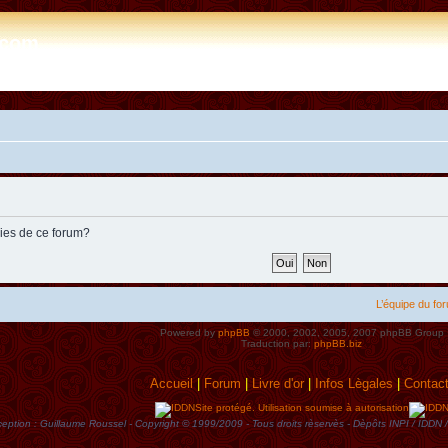
e.com
kies de ce forum?
L’équipe du fo
Powered by
phpBB
© 2000, 2002, 2005, 2007 phpBB Group
Traduction par:
phpBB.biz
Accueil
|
Forum
|
Livre d'or
|
Infos Lègales
|
Contac
Site protégé. Utilisation soumise à autorisation
eption : Guillaume Roussel - Copyright © 1999/2009 - Tous droits rèservès - Dèpôts INPI / ID