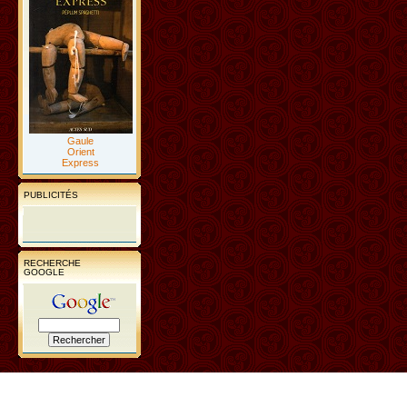
Gaule
Orient
Express
PUBLICITÉS
RECHERCHE
GOOGLE