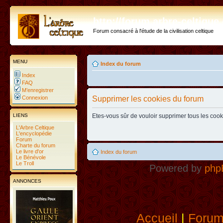
http://forum.arbre-celtiqu
Forum consacré à l'étude de la civilisation celtique
MENU
Index du forum
Index
FAQ
M’enregistrer
Connexion
Supprimer les cookies du forum
LIENS
Etes-vous sûr de vouloir supprimer tous les coo
L'Arbre Celtique
L'encyclopédie
Forum
Charte du forum
Le livre d'or
Index du forum
Le Bénévole
Le Troll
Powered by
php
ANNONCES
Accueil
|
Foru