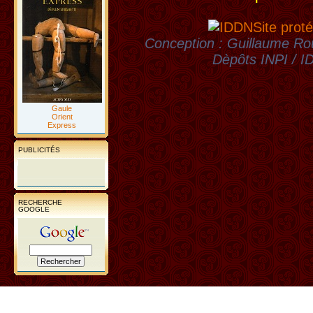
Site proté
Conception : Guillaume Rou
Dèpôts INPI / 
Gaule
Orient
Express
PUBLICITÉS
RECHERCHE
GOOGLE