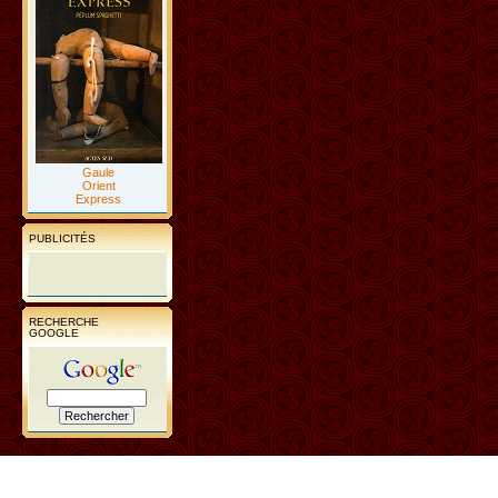
Gaule
Orient
Express
PUBLICITÉS
RECHERCHE
GOOGLE