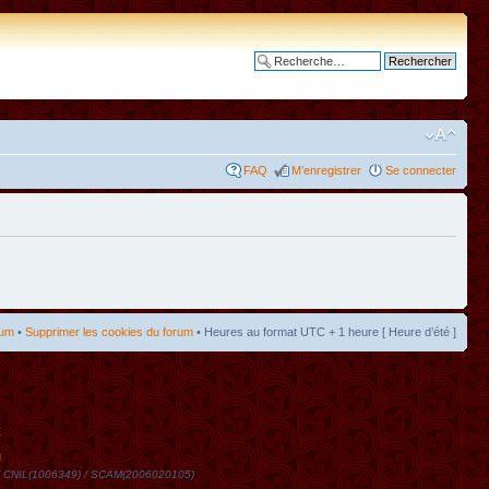
Recherche avancée
FAQ
M’enregistrer
Se connecter
rum
•
Supprimer les cookies du forum
• Heures au format UTC + 1 heure [ Heure d’été ]
t
DN / CNIL(1006349) / SCAM(2006020105)