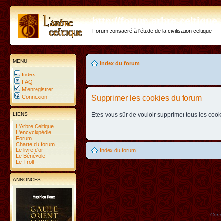
http://forum.arbre-celtiqu
Forum consacré à l'étude de la civilisation celtique
MENU
Index du forum
Index
FAQ
M’enregistrer
Connexion
Supprimer les cookies du forum
LIENS
Etes-vous sûr de vouloir supprimer tous les coo
L'Arbre Celtique
L'encyclopédie
Forum
Charte du forum
Le livre d'or
Index du forum
Le Bénévole
Le Troll
ANNONCES
Conc